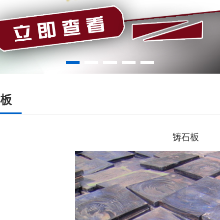
板
铸石板